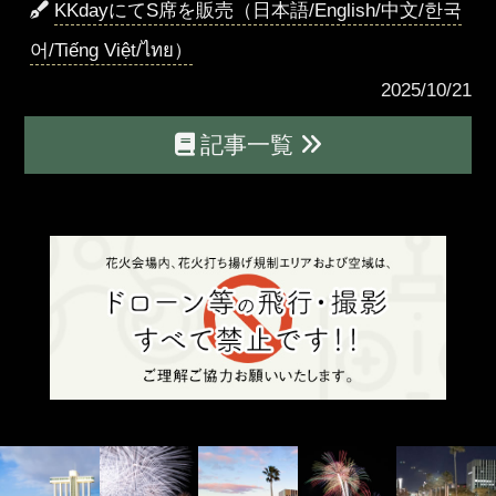
KKdayにてS席を販売（日本語/English/中文/한국
어/Tiếng Việt/ไทย）
2025/10/21
記事一覧