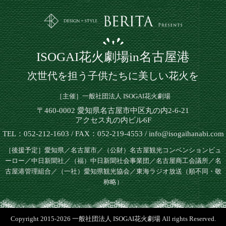
ISOGAI花火劇場in名古屋港
次世代を担う子供たちに美しい花火を
［主催］一般社団法人 ISOGAI花火劇場
〒460-0002 愛知県名古屋市中区丸の内2-6-21
アクセス丸の内ビル6F
TEL：052-212-1603 / FAX：052-219-4553 / info@isogaihanabi.com
［後援予定］愛知県／名古屋市／（公財）名古屋観光コンベンションビュ
ーロー／中日新聞社／（福）中日新聞社会事業団／名古屋商工会議所／名
古屋港管理組合／（一社）愛知県観光協会／東海ラジオ放送（順不同・敬
称略）
Copyright 2015-2026 一般社団法人 ISOGAI花火劇場 All rights Reserved.