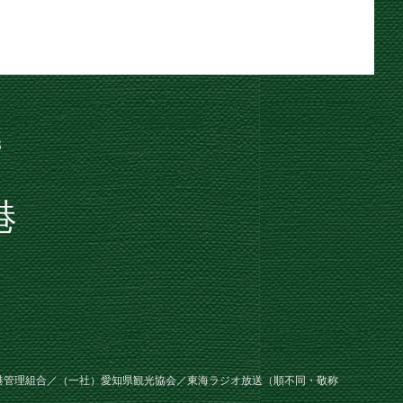
港
港管理組合／（一社）愛知県観光協会／東海ラジオ放送（順不同・敬称