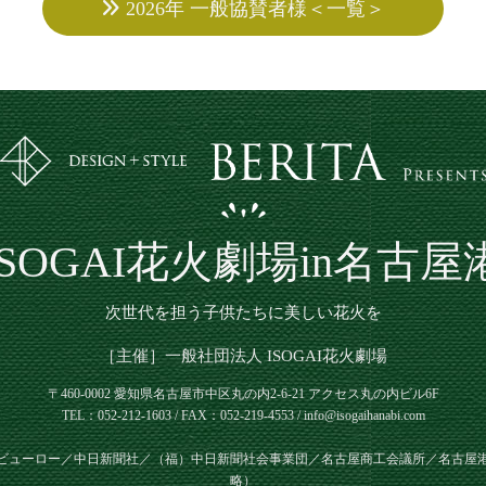
2026年 一般協賛者様＜一覧＞
ISOGAI花火劇場in名古屋
次世代を担う子供たちに美しい花火を
［主催］一般社団法人 ISOGAI花火劇場
〒460-0002 愛知県名古屋市中区丸の内2-6-21
アクセス丸の内ビル6F
TEL：052-212-1603 / FAX：052-219-4553 / info@isogaihanabi.com
ビューロー／中日新聞社／（福）中日新聞社会事業団／名古屋商工会議所／名古屋
略）