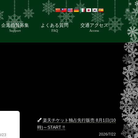
企業協賛募集
よくある質問
交通アクセス
Support
FAQ
Access
楽天チケット独占先行販売 8月1日(10
時)～START !!
2026/7/22
0/23