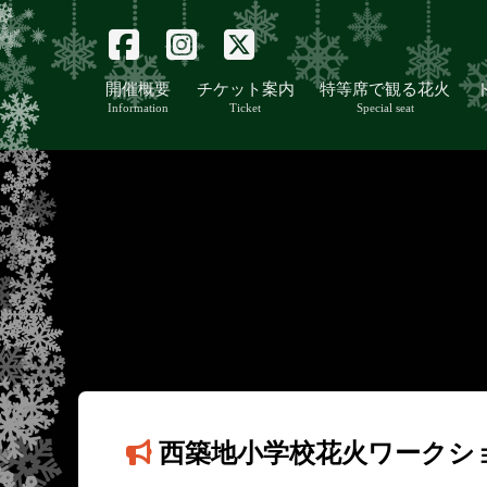
開催概要
チケット案内
特等席で観る花火
Information
Ticket
Special seat
西築地小学校花火ワークシ