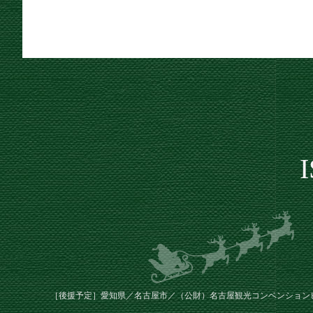
［後援予定］愛知県／名古屋市／（公財）名古屋観光コンベンション