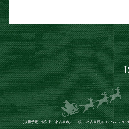
［後援予定］愛知県／名古屋市／（公財）名古屋観光コンベンション