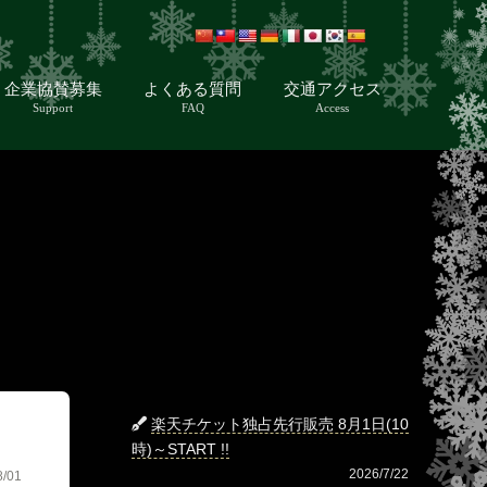
企業協賛募集
よくある質問
交通アクセス
Support
FAQ
Access
楽天チケット独占先行販売 8月1日(10
時)～START !!
2026/7/22
8/01