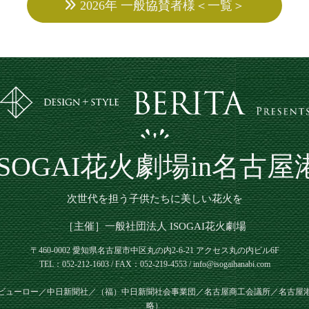
2026年 一般協賛者様＜一覧＞
ISOGAI花火劇場in名古屋
次世代を担う子供たちに美しい花火を
［主催］一般社団法人 ISOGAI花火劇場
〒460-0002 愛知県名古屋市中区丸の内2-6-21
アクセス丸の内ビル6F
TEL：052-212-1603 / FAX：052-219-4553 / info@isogaihanabi.com
ビューロー／中日新聞社／（福）中日新聞社会事業団／名古屋商工会議所／名古屋
略）