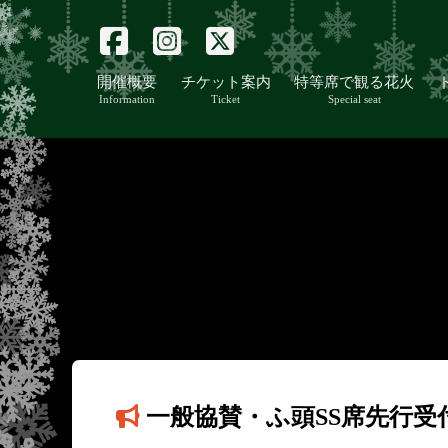
開催概要
チケット案内
特等席で観る花火
Information
Ticket
Special seat
一般協賛・ふ頭SS席先行受