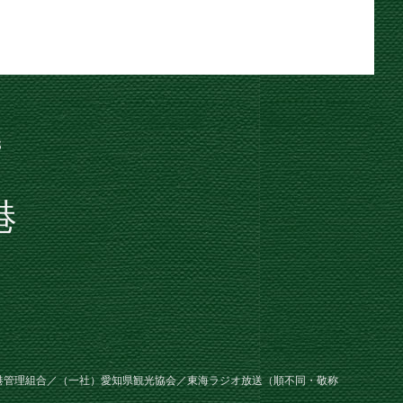
港
港管理組合／（一社）愛知県観光協会／東海ラジオ放送（順不同・敬称