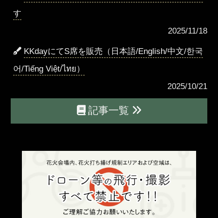
す
2025/11/18
KKdayにてS席を販売（日本語/English/中文/한국
어/Tiếng Việt/ไทย）
2025/10/21
記事一覧