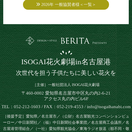
2026年 一般協賛者様＜一覧＞
ISOGAI花火劇場in名古屋港
次世代を担う子供たちに美しい花火を
［主催］一般社団法人 ISOGAI花火劇場
〒460-0002 愛知県名古屋市中区丸の内2-6-21
アクセス丸の内ビル6F
TEL：052-212-1603 / FAX：052-219-4553 / info@isogaihanabi.com
［後援予定］愛知県／名古屋市／（公財）名古屋観光コンベンションビュ
ーロー／中日新聞社／（福）中日新聞社会事業団／名古屋商工会議所／名
古屋港管理組合／（一社）愛知県観光協会／東海ラジオ放送（順不同・敬