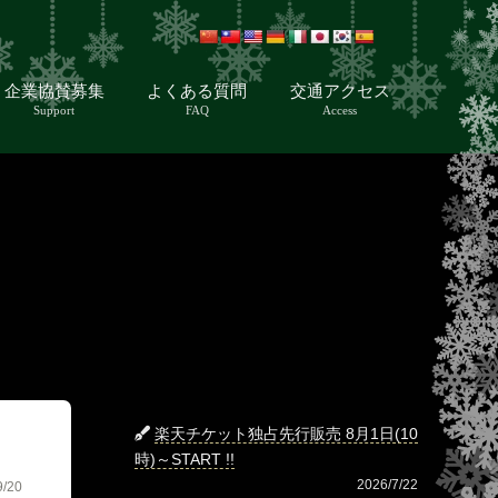
企業協賛募集
よくある質問
交通アクセス
Support
FAQ
Access
楽天チケット独占先行販売 8月1日(10
時)～START !!
2026/7/22
9/20