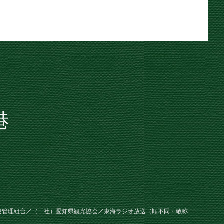
港
港管理組合／（一社）愛知県観光協会／東海ラジオ放送（順不同・敬称