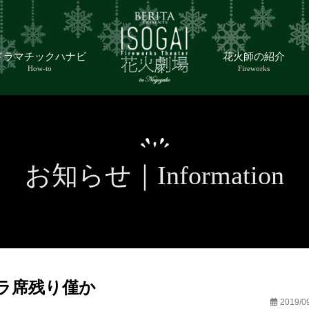
ドラマチックハナビ
花火師の紹介
How-to
Fireworks
お知らせ｜Information
ラ席残り僅か
2019/0