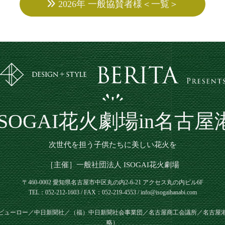
2026年 一般協賛者様＜一覧＞
ISOGAI花火劇場in名古屋
次世代を担う子供たちに美しい花火を
［主催］一般社団法人 ISOGAI花火劇場
〒460-0002 愛知県名古屋市中区丸の内2-6-21
アクセス丸の内ビル6F
TEL：052-212-1603 / FAX：052-219-4553 / info@isogaihanabi.com
ビューロー／中日新聞社／（福）中日新聞社会事業団／名古屋商工会議所／名古屋
略）