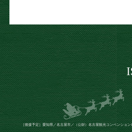
［後援予定］愛知県／名古屋市／（公財）名古屋観光コンベンション