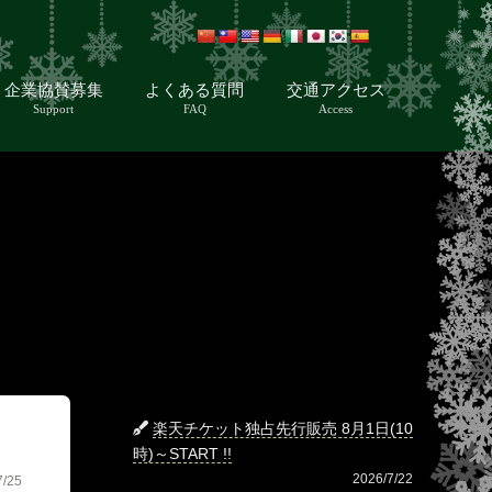
企業協賛募集
よくある質問
交通アクセス
Support
FAQ
Access
楽天チケット独占先行販売 8月1日(10
時)～START !!
2026/7/22
7/25