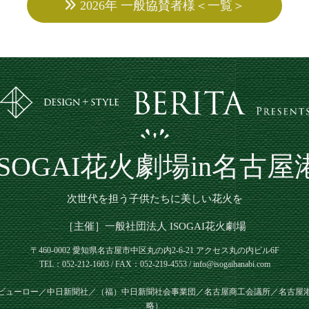
2026年 一般協賛者様＜一覧＞
ISOGAI花火劇場in名古屋
次世代を担う子供たちに美しい花火を
［主催］一般社団法人 ISOGAI花火劇場
〒460-0002 愛知県名古屋市中区丸の内2-6-21
アクセス丸の内ビル6F
TEL：052-212-1603 / FAX：052-219-4553 / info@isogaihanabi.com
ビューロー／中日新聞社／（福）中日新聞社会事業団／名古屋商工会議所／名古屋
略）