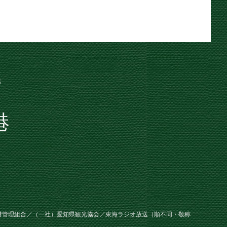
港
港管理組合／（一社）愛知県観光協会／東海ラジオ放送（順不同・敬称