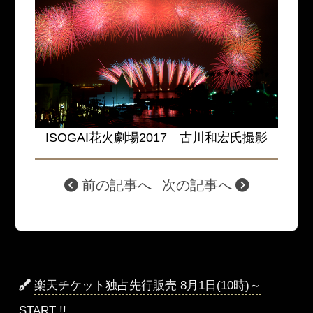
ISOGAI花火劇場2017 古川和宏氏撮影
前の記事へ
次の記事へ
楽天チケット独占先行販売 8月1日(10時)～
START !!