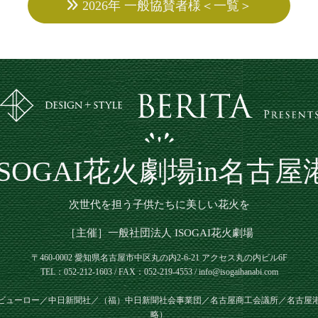
2026年 一般協賛者様＜一覧＞
ISOGAI花火劇場in名古屋
次世代を担う子供たちに美しい花火を
［主催］一般社団法人 ISOGAI花火劇場
〒460-0002 愛知県名古屋市中区丸の内2-6-21
アクセス丸の内ビル6F
TEL：052-212-1603 / FAX：052-219-4553 / info@isogaihanabi.com
ビューロー／中日新聞社／（福）中日新聞社会事業団／名古屋商工会議所／名古屋
略）