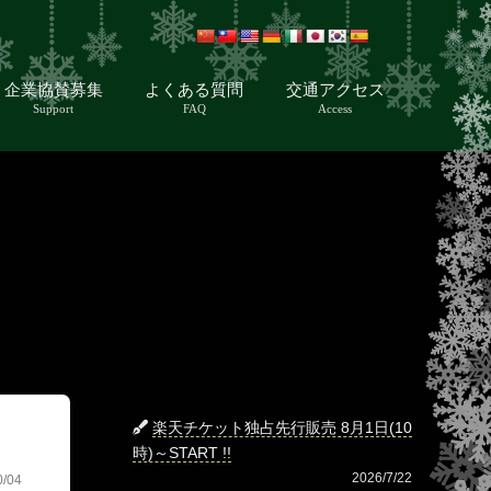
企業協賛募集
よくある質問
交通アクセス
Support
FAQ
Access
楽天チケット独占先行販売 8月1日(10
時)～START !!
2026/7/22
0/04