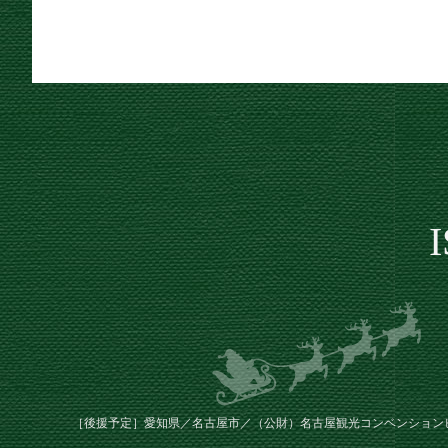
［後援予定］愛知県／名古屋市／（公財）名古屋観光コンベンション