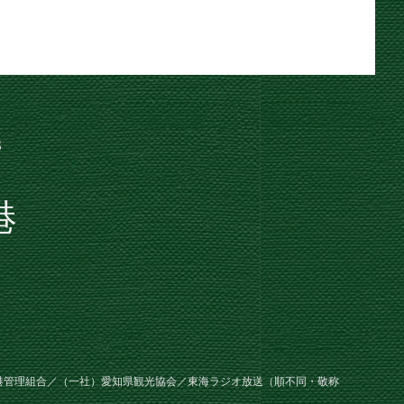
港
港管理組合／（一社）愛知県観光協会／東海ラジオ放送（順不同・敬称