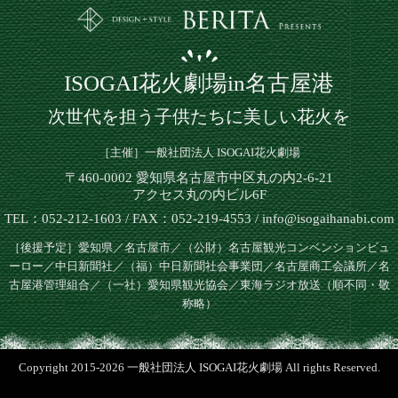
ISOGAI花火劇場in名古屋港
次世代を担う子供たちに美しい花火を
［主催］一般社団法人 ISOGAI花火劇場
〒460-0002 愛知県名古屋市中区丸の内2-6-21
アクセス丸の内ビル6F
TEL：052-212-1603 / FAX：052-219-4553 / info@isogaihanabi.com
［後援予定］愛知県／名古屋市／（公財）名古屋観光コンベンションビュ
ーロー／中日新聞社／（福）中日新聞社会事業団／名古屋商工会議所／名
古屋港管理組合／（一社）愛知県観光協会／東海ラジオ放送（順不同・敬
称略）
Copyright 2015-2026 一般社団法人 ISOGAI花火劇場 All rights Reserved.